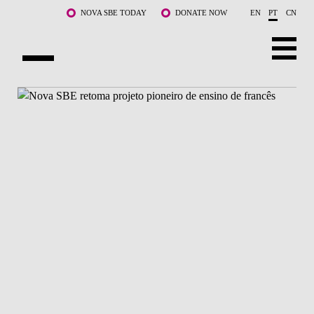
Saltar para o conteúdo principal
NOVA SBE TODAY
DONATE NOW
EN
PT
CN
SOBRE NÓS
CURSOS
DOCENTES E INVESTIGAÇÃO
COMUNIDADE
LIFE AT NOVA SBE
WHAT'S HAPPENING