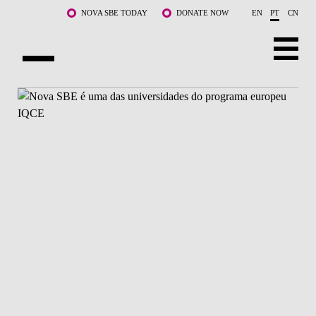
Saltar para o conteúdo principal
NOVA SBE TODAY
DONATE NOW
EN
PT
CN
SOBRE NÓS
CURSOS
DOCENTES E INVESTIGAÇÃO
COMUNIDADE
LIFE AT NOVA SBE
WHAT'S HAPPENING