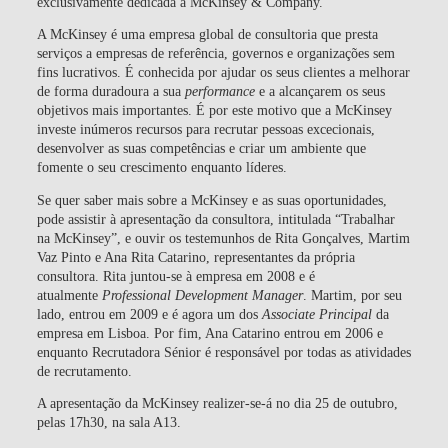
exclusivamente dedicada à McKinsey & Company.
A McKinsey é uma empresa global de consultoria que presta
serviços a empresas de referência, governos e organizações sem
fins lucrativos. É conhecida por ajudar os seus clientes a melhorar
de forma duradoura a sua
performance
e a alcançarem os seus
objetivos mais importantes. É por este motivo que a McKinsey
investe inúmeros recursos para recrutar pessoas excecionais,
desenvolver as suas competências e criar um ambiente que
fomente o seu crescimento enquanto líderes.
Se quer saber mais sobre a McKinsey e as suas oportunidades,
pode assistir à apresentação da consultora, intitulada “Trabalhar
na McKinsey”, e ouvir os testemunhos de Rita Gonçalves, Martim
Vaz Pinto e Ana Rita Catarino, representantes da própria
consultora. Rita juntou-se à empresa em 2008 e é
atualmente
Professional Development Manager
. Martim, por seu
lado, entrou em 2009 e é agora um dos
Associate Principal
da
empresa em Lisboa. Por fim, Ana Catarino entrou em 2006 e
enquanto Recrutadora Sénior é responsável por todas as atividades
de recrutamento.
A apresentação da McKinsey realizer-se-á no dia 25 de outubro,
pelas 17h30, na sala A13.