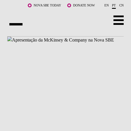
Saltar para o conteúdo principal
NOVA SBE TODAY
DONATE NOW
EN
PT
CN
SOBRE NÓS
CURSOS
DOCENTES E INVESTIGAÇÃO
COMUNIDADE
LIFE AT NOVA SBE
WHAT'S HAPPENING