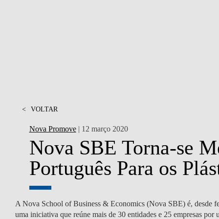
MESTRADOS EXECUTIVOS
DIVERSIDADE, EQUIDADE E
L
INCLUSÃO
LISBON MBA
E
PROJETOS PARA UM
PROGRAMAS DE
FUTURO MELHOR
INTERCÂMBIO
R
MODELO DE GOVERNO
ESCOLAS DE VERÃO
JUNTE-SE A NÓS
<
VOLTAR
FORMAÇÃO DE
EXECUTIVOS
Nova Promove
| 12 março 2020
CONTACTOS
Nova SBE Torna-se Me
Português Para os Plás
A Nova School of Business & Economics (Nova SBE) é, desde feve
uma iniciativa que reúne mais de 30 entidades e 25 empresas por 