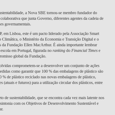
DOUBLE DEGREES
sustentabilidade, a Nova SBE tornou-se membro fundador do
DIREITO & GESTÃO
 colaborativa que junta Governo, diferentes agentes da cadeia de
ades governamentais.
DIREITO E ECONOMIA
DO MAR
P, em Lisboa, este é um pacto liderado pela Associação Smart
 Climática, o Ministério da Economia e Transição Digital e o
DUAL DEGREE NYU
cos da Fundação Ellen MacArthur. É ainda importante lembrar
 escola em Portugal, figurada no
ranking
do
Financial Times
e
promisso global da Fundação.
nvolvidas comprometem-se a desenvolver um conjunto de ações
edidas como garantir que 100 % das embalagens de plástico são
30 % de plástico reciclado nas novas embalagens de plástico,
atuais e futuros) para a utilização circular dos plásticos, entre
o de sustentabilidade, que se encontra cada vez mais latente nos
 sintonia com os Objetivos de Desenvolvimento Sustentável e
ar.