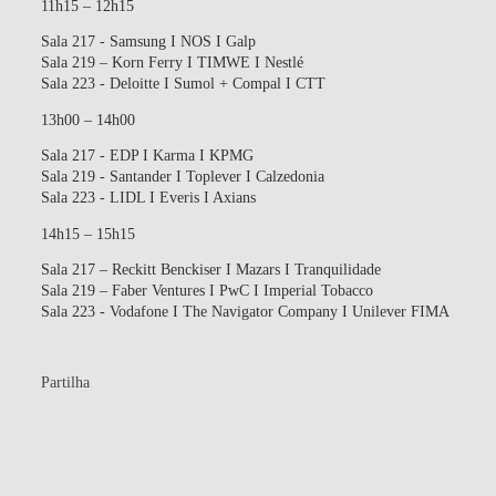
11h15 – 12h15
Sala 217 - Samsung I NOS I Galp
Sala 219 – Korn Ferry I TIMWE I Nestlé
Sala 223 - Deloitte I Sumol + Compal I CTT
13h00 – 14h00
Sala 217 - EDP I Karma I KPMG
Sala 219 - Santander I Toplever I Calzedonia
Sala 223 - LIDL I Everis I Axians
14h15 – 15h15
Sala 217 – Reckitt Benckiser I Mazars I Tranquilidade
Sala 219 – Faber Ventures I PwC I Imperial Tobacco
Sala 223 - Vodafone I The Navigator Company I Unilever FIMA
Partilha