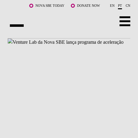
Saltar para o conteúdo principal
NOVA SBE TODAY
DONATE NOW
EN
PT
CN
SOBRE NÓS
CURSOS
DOCENTES E INVESTIGAÇÃO
COMUNIDADE
LIFE AT NOVA SBE
WHAT'S HAPPENING