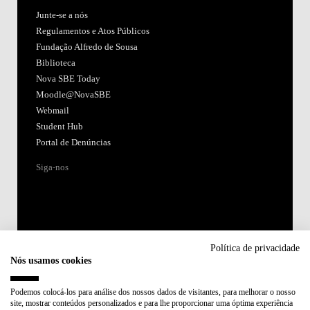
Junte-se a nós
Regulamentos e Atos Públicos
Fundação Alfredo de Sousa
Biblioteca
Nova SBE Today
Moodle@NovaSBE
Webmail
Student Hub
Portal de Denúncias
Siga-nos
Política de privacidade
Nós usamos cookies
Acreditações:
Podemos colocá-los para análise dos nossos dados de visitantes, para melhorar o nosso
site, mostrar conteúdos personalizados e para lhe proporcionar uma óptima experiência
Membro de: