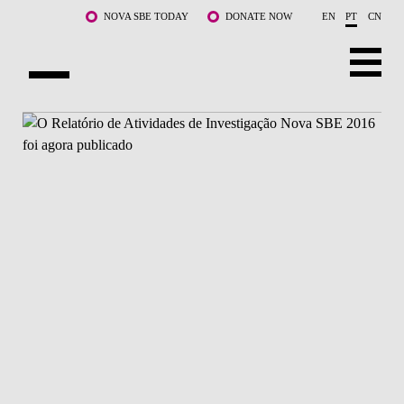
Saltar para o conteúdo principal
NOVA SBE TODAY
DONATE NOW
EN
PT
CN
SOBRE NÓS
CURSOS
DOCENTES E INVESTIGAÇÃO
COMUNIDADE
LIFE AT NOVA SBE
WHAT'S HAPPENING