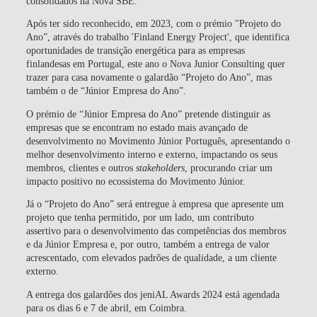
consolidados na
Nova SBE
.
Após ter sido reconhecido, em 2023, com o
prémio "Projeto do
Ano”
, através do
trabalho 'Finland Energy Project',
que identifica
oportunidades de
transição energética
para as empresas
finlandesas em Portugal, este ano o Nova Junior Consulting quer
trazer para casa novamente o galardão “Projeto do Ano”, mas
também o de “Júnior Empresa do Ano”.
O prémio de
“Júnior Empresa do Ano”
pretende distinguir as
empresas que se encontram no
estado mais avançado de
desenvolvimento
no Movimento Júnior Português, apresentando o
melhor desenvolvimento interno e externo, impactando os seus
membros, clientes e outros
stakeholders
, procurando criar um
impacto positivo no ecossistema do Movimento Júnior.
Já o “Projeto do Ano” será entregue à empresa que apresente um
projeto que tenha permitido, por um lado, um contributo
assertivo para o desenvolvimento das competências dos membros
e da Júnior Empresa e, por outro, também a entrega de valor
acrescentado, com elevados padrões de qualidade, a um cliente
externo.
A entrega dos galardões dos
jeniAL Awards 2024
está agendada
para os dias
6 e 7 de abril,
em
Coimbra
.