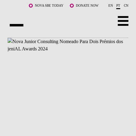
Saltar para o conteúdo principal
NOVA SBE TODAY
DONATE NOW
EN
PT
CN
SOBRE NÓS
CURSOS
DOCENTES E INVESTIGAÇÃO
COMUNIDADE
LIFE AT NOVA SBE
WHAT'S HAPPENING