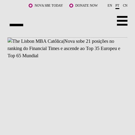
Saltar para o conteúdo principal
NOVA SBE TODAY
DONATE NOW
EN
PT
CN
SOBRE NÓS
CURSOS
DOCENTES E INVESTIGAÇÃO
COMUNIDADE
LIFE AT NOVA SBE
WHAT'S HAPPENING