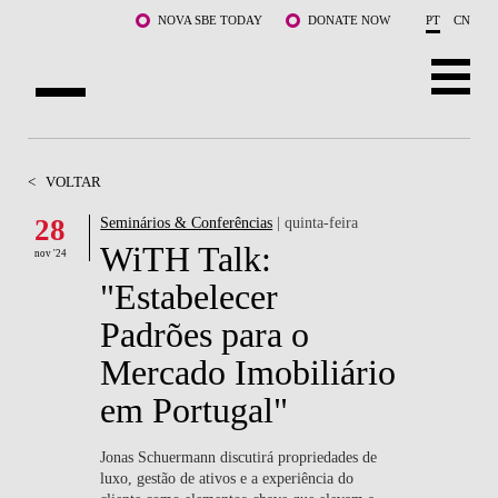
Saltar para o conteúdo principal
NOVA SBE TODAY
DONATE NOW
PT
CN
SOBRE NÓS
<
VOLTAR
CURSOS
28
Seminários & Conferências
| quinta-feira
WiTH Talk:
DOCENTES E INVESTIGAÇÃO
nov '24
"Estabelecer
COMUNIDADE
Padrões para o
LIFE AT NOVA SBE
Mercado Imobiliário
em Portugal"
WHAT'S HAPPENING
Jonas Schuermann discutirá propriedades de
luxo, gestão de ativos e a experiência do