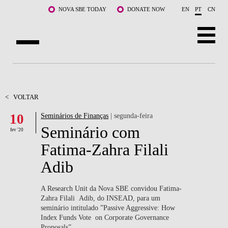
Saltar para o conteúdo principal
NOVA SBE TODAY
DONATE NOW
EN
PT
CN
SOBRE NÓS
CURSOS
<
VOLTAR
10
Seminários de Finanças
| segunda-feira
DOCENTES E INVESTIGAÇÃO
Seminário com
fev '20
COMUNIDADE
Fatima-Zahra Filali
Adib
LIFE AT NOVA SBE
WHAT'S HAPPENING
A Research Unit da Nova SBE convidou Fatima-
Zahra Filali Adib, do INSEAD, para um
seminário intitulado ”Passive Aggressive: How
Index Funds Vote on Corporate Governance
Proposals”.