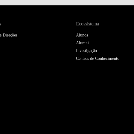
DOUBLE DEGREES
DIREITO & GESTÃO
s
Ecossistema
DIREITO E ECONOMIA
e Direções
Alunos
DO MAR
Alumni
DUAL DEGREE NYU
Investigação
Centros de Conhecimento