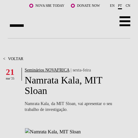
Saltar para o conteúdo principal
NOVA SBE TODAY
DONATE NOW
EN
PT
CN
SOBRE NÓS
CURSOS
<
VOLTAR
21
Seminários NOVAFRICA
| sexta-feira
DOCENTES E INVESTIGAÇÃO
Namrata Kala, MIT
mar '25
COMUNIDADE
Sloan
LIFE AT NOVA SBE
Namrata Kala, da MIT Sloan, vai apresentar o seu
trabalho de investigação.
WHAT'S HAPPENING