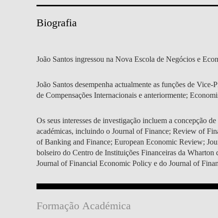
MESTRADOS EXECUTIVOS
DIVERSIDADE, EQUIDADE E
L
Biografia
INCLUSÃO
LISBON MBA
E
PROJETOS PARA UM
PROGRAMAS DE
João Santos ingressou na Nova Escola de Negócios e Econ
FUTURO MELHOR
INTERCÂMBIO
R
João Santos desempenha actualmente as funções de Vice-P
MODELO DE GOVERNO
ESCOLAS DE VERÃO
de Compensações Internacionais e anteriormente; Economi
JUNTE-SE A NÓS
FORMAÇÃO DE
Os seus interesses de investigação incluem a concepção de s
EXECUTIVOS
CONTACTOS
académicas, incluindo o Journal of Finance; Review of Fin
of Banking and Finance; European Economic Review; Journa
bolseiro do Centro de Instituições Financeiras da Wharton
Journal of Financial Economic Policy e do Journal of Fina
Formação Académica