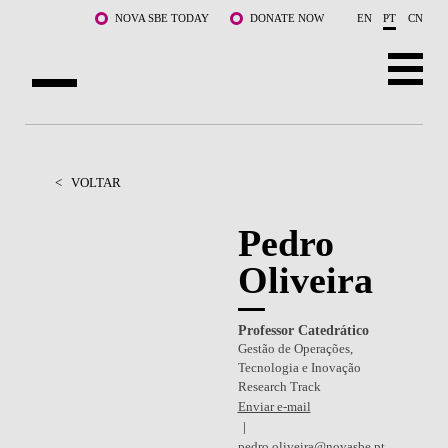
Saltar para o conteúdo principal
NOVA SBE TODAY
DONATE NOW
EN
PT
CN
SOBRE NÓS
CURSOS
<
VOLTAR
DOCENTES E INVESTIGAÇÃO
Pedro
Oliveira
COMUNIDADE
LIFE AT NOVA SBE
Professor Catedrático
Gestão de Operações,
WHAT'S HAPPENING
Tecnologia e Inovação
Research Track
Enviar e-mail
pedro.oliveira@novasbe.pt