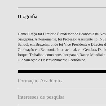
MESTRADOS EXECUTIVOS
DIVERSIDADE, EQUIDADE E
L
INCLUSÃO
LISBON MBA
Biografia
E
PROJETOS PARA UM
PROGRAMAS DE
FUTURO MELHOR
INTERCÂMBIO
R
Daniel Traça foi Diretor e é Professor de Economia na N
Singapura. Anteriormente, foi Professor Assistente no I
MODELO DE GOVERNO
ESCOLAS DE VERÃO
School, em Bruxelas, onde foi Vice-Presidente e Director 
Graduação em Economia Internacional, em Genebra. Danie
JUNTE-SE A NÓS
FORMAÇÃO DE
Iorque. Trabalhou como consultor para o Banco Mundial e a
EXECUTIVOS
Globalização e Desenvolvimento Económico.
CONTACTOS
Formação Académica
Interesses de pesquisa