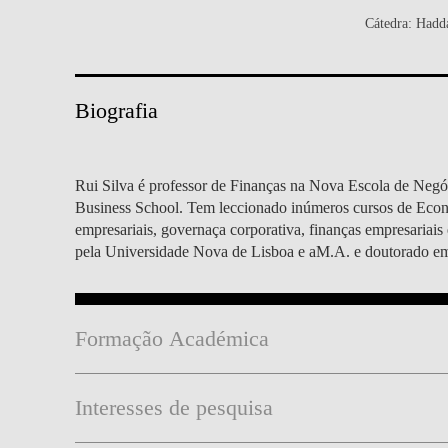
MESTRADOS EXECUTIVOS
Cátedra: Hadda
DIVERSIDADE, EQUIDADE E
L
INCLUSÃO
LISBON MBA
E
PROJETOS PARA UM
Biografia
PROGRAMAS DE
FUTURO MELHOR
INTERCÂMBIO
R
MODELO DE GOVERNO
ESCOLAS DE VERÃO
Rui Silva é professor de Finanças na Nova Escola de Negóc
Business School. Tem leccionado inúmeros cursos de Econo
JUNTE-SE A NÓS
FORMAÇÃO DE
empresariais, governaça corporativa, finanças empresariais
EXECUTIVOS
pela Universidade Nova de Lisboa e aM.A. e doutorado e
CONTACTOS
Formação Académica
Interesses de pesquisa