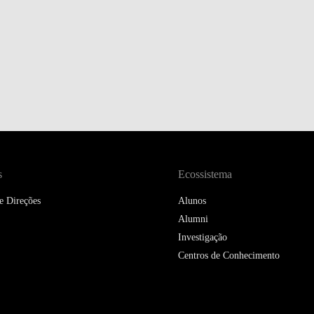
DOUBLE DEGREES
DIREITO & GESTÃO
DIREITO E ECONOMIA
DO MAR
DUAL DEGREE NYU
s
Ecossistema
e Direções
Alunos
Alumni
Investigação
Centros de Conhecimento