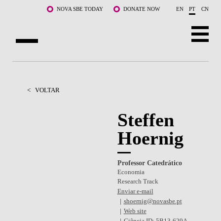
Saltar para o conteúdo principal
NOVA SBE TODAY
DONATE NOW
EN
PT
CN
SOBRE NÓS
CURSOS
<
VOLTAR
DOCENTES E INVESTIGAÇÃO
Steffen
Hoernig
COMUNIDADE
LIFE AT NOVA SBE
Professor Catedrático
Economia
WHAT'S HAPPENING
Research Track
Enviar e-mail
shoernig@novasbe.pt
Web site