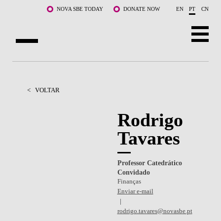
Saltar para o conteúdo principal
NOVA SBE TODAY
DONATE NOW
EN
PT
CN
SOBRE NÓS
CURSOS
<
VOLTAR
DOCENTES E INVESTIGAÇÃO
Rodrigo
Tavares
COMUNIDADE
LIFE AT NOVA SBE
Professor Catedrático
Convidado
WHAT'S HAPPENING
Finanças
Enviar e-mail
rodrigo.tavares@novasbe.pt