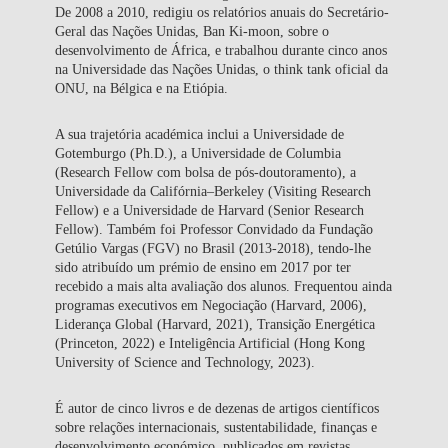
De 2008 a 2010, redigiu os relatórios anuais do Secretário-
Geral das Nações Unidas, Ban Ki-moon, sobre o
desenvolvimento de África, e trabalhou durante cinco anos
na Universidade das Nações Unidas, o think tank oficial da
ONU, na Bélgica e na Etiópia.
A sua trajetória académica inclui a Universidade de
Gotemburgo (Ph.D.), a Universidade de Columbia
(Research Fellow com bolsa de pós-doutoramento), a
Universidade da Califórnia–Berkeley (Visiting Research
Fellow) e a Universidade de Harvard (Senior Research
Fellow). Também foi Professor Convidado da Fundação
Getúlio Vargas (FGV) no Brasil (2013-2018), tendo-lhe
sido atribuído um prémio de ensino em 2017 por ter
recebido a mais alta avaliação dos alunos. Frequentou ainda
programas executivos em Negociação (Harvard, 2006),
Liderança Global (Harvard, 2021), Transição Energética
(Princeton, 2022) e Inteligência Artificial (Hong Kong
University of Science and Technology, 2023).
É autor de cinco livros e de dezenas de artigos científicos
sobre relações internacionais, sustentabilidade, finanças e
desenvolvimento económico, publicados em revistas