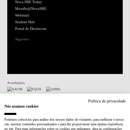
Nova SBE Today
Moodle@NovaSBE
Webmail
Student Hub
Portal de Denúncias
Siga-nos
Acreditações:
Membro de:
Política de privacidade
Nós usamos cookies
Participa em:
Podemos colocá-los para análise dos nossos dados de visitantes, para melhorar o nosso
site, mostrar conteúdos personalizados e para lhe proporcionar uma óptima experiência
Plano de Recuperação e Resiliência (PRR)
no site. Para mais informações sobre os cookies que utilizamos, abra as configurações.