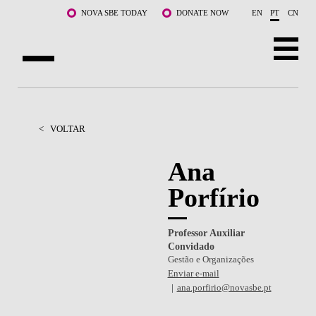
Saltar para o conteúdo principal
NOVA SBE TODAY
DONATE NOW
EN
PT
CN
SOBRE NÓS
CURSOS
<
VOLTAR
DOCENTES E INVESTIGAÇÃO
Ana
Porfírio
COMUNIDADE
LIFE AT NOVA SBE
Professor Auxiliar
Convidado
WHAT'S HAPPENING
Gestão e Organizações
Enviar e-mail
ana.porfirio@novasbe.pt