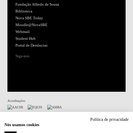
Fundação Alfredo de Sousa
Biblioteca
Nova SBE Today
Moodle@NovaSBE
Webmail
Student Hub
Portal de Denúncias
Siga-nos
Acreditações:
Membro de:
Política de privacidade
Nós usamos cookies
Participa em: