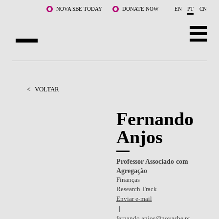
Saltar para o conteúdo principal
NOVA SBE TODAY
DONATE NOW
EN
PT
CN
SOBRE NÓS
CURSOS
<
VOLTAR
DOCENTES E INVESTIGAÇÃO
Fernando
Anjos
COMUNIDADE
LIFE AT NOVA SBE
Professor Associado com
Agregação
WHAT'S HAPPENING
Finanças
Research Track
Enviar e-mail
fernando.anjos@novasbe.pt