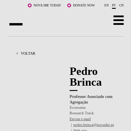
Saltar para o conteúdo principal
NOVA SBE TODAY
DONATE NOW
EN
PT
CN
SOBRE NÓS
CURSOS
<
VOLTAR
DOCENTES E INVESTIGAÇÃO
Pedro
Brinca
COMUNIDADE
LIFE AT NOVA SBE
Professor Associado com
Agregação
WHAT'S HAPPENING
Economia
Research Track
Enviar e-mail
pedro.brinca@novasbe.pt
Web site