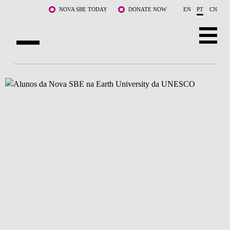
Saltar para o conteúdo principal
NOVA SBE TODAY
DONATE NOW
EN
PT
CN
SOBRE NÓS
CURSOS
DOCENTES E INVESTIGAÇÃO
COMUNIDADE
LIFE AT NOVA SBE
WHAT'S HAPPENING