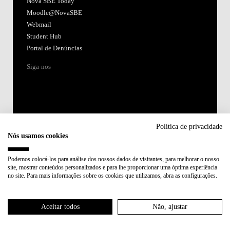
Nova SBE Today
Moodle@NovaSBE
Webmail
Student Hub
Portal de Denúncias
Siga-nos
Política de privacidade
Nós usamos cookies
Acreditações:
Podemos colocá-los para análise dos nossos dados de visitantes, para melhorar o nosso
site, mostrar conteúdos personalizados e para lhe proporcionar uma óptima experiência
Membro de:
no site. Para mais informações sobre os cookies que utilizamos, abra as configurações.
Participa em:
Aceitar todos
Não, ajustar
Plano de Recuperação e Resiliência (PRR)