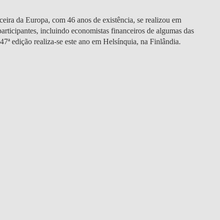
DOUBLE DEGREES
ceira da Europa, com 46 anos de existência, se realizou em
DIREITO & GESTÃO
rticipantes, incluindo economistas financeiros de algumas das
 47ª edição realiza-se este ano em Helsínquia, na Finlândia.
DIREITO E ECONOMIA
DO MAR
DUAL DEGREE NYU