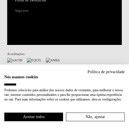
Portal de Denúncias
Siga-nos
Acreditações:
Membro de:
Política de privacidade
Nós usamos cookies
Participa em:
Podemos colocá-los para análise dos nossos dados de visitantes, para melhorar o nosso
site, mostrar conteúdos personalizados e para lhe proporcionar uma óptima experiência
Plano de Recuperação e Resiliência (PRR)
no site. Para mais informações sobre os cookies que utilizamos, abra as configurações.
Política de Privacidade
Política de Cookies
Aceitar todos
Não, ajustar