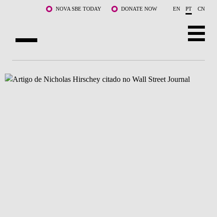
Saltar para o conteúdo principal
NOVA SBE TODAY
DONATE NOW
EN
PT
CN
SOBRE NÓS
CURSOS
DOCENTES E INVESTIGAÇÃO
COMUNIDADE
LIFE AT NOVA SBE
WHAT'S HAPPENING