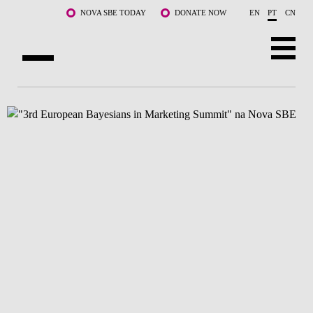
Saltar para o conteúdo principal
NOVA SBE TODAY
DONATE NOW
EN
PT
CN
SOBRE NÓS
CURSOS
DOCENTES E INVESTIGAÇÃO
COMUNIDADE
LIFE AT NOVA SBE
WHAT'S HAPPENING