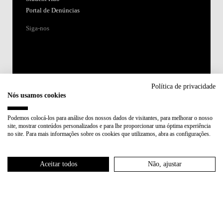
Portal de Denúncias
Siga-nos
Política de privacidade
Nós usamos cookies
Acreditações:
Podemos colocá-los para análise dos nossos dados de visitantes, para melhorar o nosso
site, mostrar conteúdos personalizados e para lhe proporcionar uma óptima experiência
Membro de:
no site. Para mais informações sobre os cookies que utilizamos, abra as configurações.
Participa em:
Aceitar todos
Não, ajustar
Plano de Recuperação e Resiliência (PRR)
Política de Privacidade
Política de Cookies