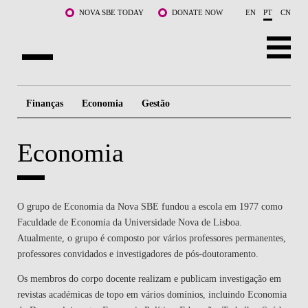
Saltar para o conteúdo principal
NOVA SBE TODAY
DONATE NOW
EN
PT
CN
SOBRE NÓS
Finanças
Economia
Gestão
CURSOS
Economia
DOCENTES E INVESTIGAÇÃO
COMUNIDADE
O grupo de Economia da Nova SBE fundou a escola em 1977 como
LIFE AT NOVA SBE
Faculdade de Economia da Universidade Nova de Lisboa.
Atualmente, o grupo é composto por vários professores permanentes,
WHAT'S HAPPENING
professores convidados e investigadores de pós-doutoramento.
Os membros do corpo docente realizam e publicam investigação em
revistas académicas de topo em vários domínios, incluindo Economia