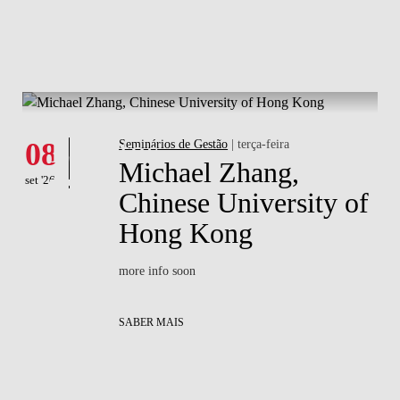
SA
What's happening
Eventos
08
Seminários de Gestão
| terça-feira
Michael Zhang,
set '26
Chinese University of
Hong Kong
more info soon
SABER MAIS