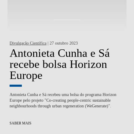
Divulgação Científica
| 27 outubro 2023
Div
Antonieta Cunha e Sá
P
recebe bolsa Horizon
C
Europe
I
d
o e
Antonieta Cunha e Sá recebeu uma bolsa do programa Horizon
o
Europe pelo projeto "Co-creating people-centric sustainable
neighbourhoods through urban regeneration (WeGenerate)".
Pe
Con
SABER MAIS
int