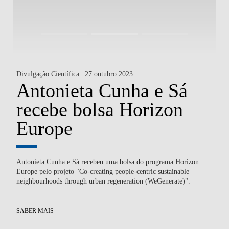
Divulgação Científica
| 27 outubro 2023
Div
Antonieta Cunha e Sá
P
recebe bolsa Horizon
C
Europe
I
d
o e
Antonieta Cunha e Sá recebeu uma bolsa do programa Horizon
o
Europe pelo projeto "Co-creating people-centric sustainable
neighbourhoods through urban regeneration (WeGenerate)".
Pe
Con
SABER MAIS
int