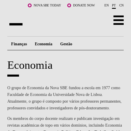
Saltar para o conteúdo principal
NOVA SBE TODAY
DONATE NOW
EN
PT
CN
SOBRE NÓS
Finanças
Economia
Gestão
CURSOS
Economia
DOCENTES E INVESTIGAÇÃO
COMUNIDADE
O grupo de Economia da Nova SBE fundou a escola em 1977 como
LIFE AT NOVA SBE
Faculdade de Economia da Universidade Nova de Lisboa.
Atualmente, o grupo é composto por vários professores permanentes,
WHAT'S HAPPENING
professores convidados e investigadores de pós-doutoramento.
Os membros do corpo docente realizam e publicam investigação em
revistas académicas de topo em vários domínios, incluindo Economia