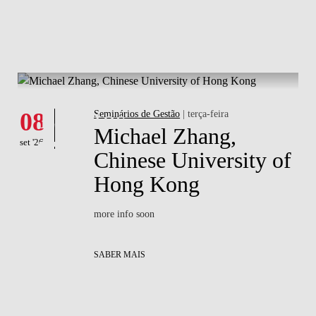
SA
What's happening
Eventos
08
Seminários de Gestão
| terça-feira
Michael Zhang,
set '26
Chinese University of
Hong Kong
more info soon
SABER MAIS