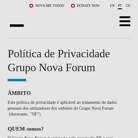
Saltar para o conteúdo principal
NOVA SBE TODAY
DONATE NOW
EN
PT
CN
SOBRE NÓS
Política de Privacidade
CURSOS
Grupo Nova Forum
DOCENTES E INVESTIGAÇÃO
COMUNIDADE
ÂMBITO
LIFE AT NOVA SBE
Esta política de privacidade é aplicável ao tratamento de dados
pessoais dos utilizadores dos
websites
do Grupo Nova Forum
WHAT'S HAPPENING
(doravante, “NF”).
QUEM somos?
O Grupo Nova Forum é composto pela associação NF e suas