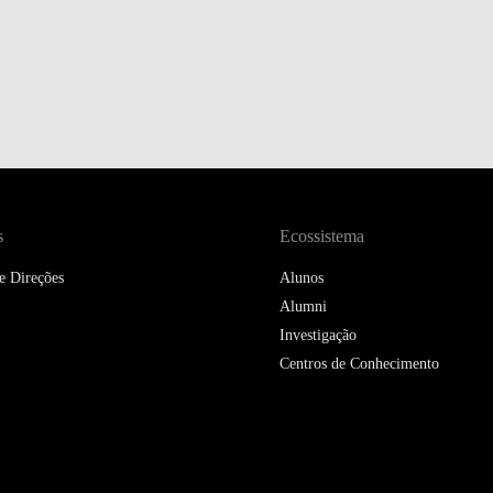
DOUBLE DEGREES
DIREITO & GESTÃO
DIREITO E ECONOMIA
DO MAR
DUAL DEGREE NYU
s
Ecossistema
e Direções
Alunos
Alumni
Investigação
Centros de Conhecimento