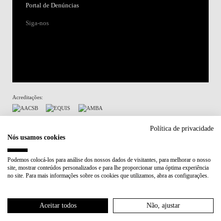
Portal de Denúncias
Siga-nos
Acreditações:
Membro de:
Política de privacidade
Nós usamos cookies
Participa em:
Podemos colocá-los para análise dos nossos dados de visitantes, para melhorar o nosso
site, mostrar conteúdos personalizados e para lhe proporcionar uma óptima experiência
Plano de Recuperação e Resiliência (PRR)
no site. Para mais informações sobre os cookies que utilizamos, abra as configurações.
Política de Privacidade
Política de Cookies
Aceitar todos
Não, ajustar