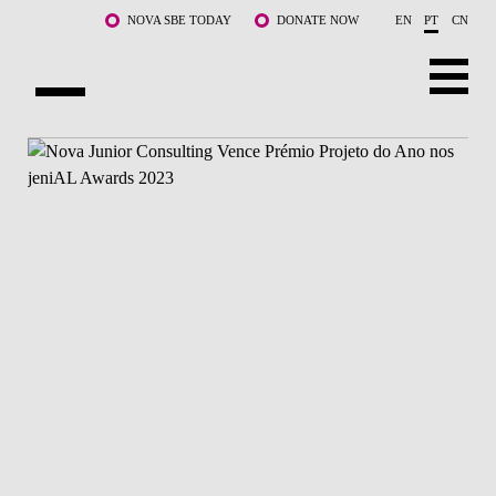
Saltar para o conteúdo principal
NOVA SBE TODAY
DONATE NOW
EN
PT
CN
SOBRE NÓS
CURSOS
DOCENTES E INVESTIGAÇÃO
COMUNIDADE
LIFE AT NOVA SBE
WHAT'S HAPPENING