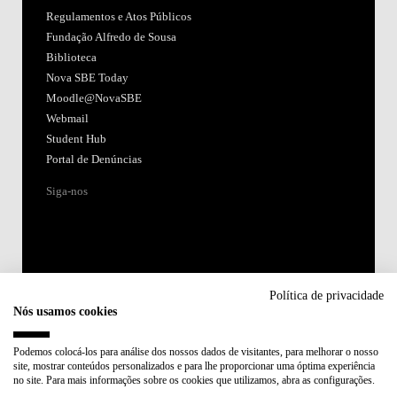
Regulamentos e Atos Públicos
Fundação Alfredo de Sousa
Biblioteca
Nova SBE Today
Moodle@NovaSBE
Webmail
Student Hub
Portal de Denúncias
Siga-nos
Política de privacidade
Nós usamos cookies
Acreditações:
Podemos colocá-los para análise dos nossos dados de visitantes, para melhorar o nosso
site, mostrar conteúdos personalizados e para lhe proporcionar uma óptima experiência
Membro de:
no site. Para mais informações sobre os cookies que utilizamos, abra as configurações.