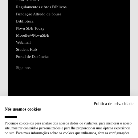
Regulamentos e Atos Públicos
Fundação Alfredo de Sousa
Biblioteca
Nova SBE Today
Moodle@NovaSBE
Webmail
Student Hub
Portal de Denúncias
Siga-nos
Política de privacidade
Nós usamos cookies
Acreditações:
Podemos colocá-los para análise dos nossos dados de visitantes, para melhorar o nosso
site, mostrar conteúdos personalizados e para lhe proporcionar uma óptima experiência
Membro de:
no site. Para mais informações sobre os cookies que utilizamos, abra as configurações.