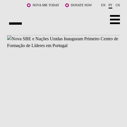
Saltar para o conteúdo principal
NOVA SBE TODAY
DONATE NOW
EN
PT
CN
SOBRE NÓS
CURSOS
DOCENTES E INVESTIGAÇÃO
COMUNIDADE
LIFE AT NOVA SBE
WHAT'S HAPPENING