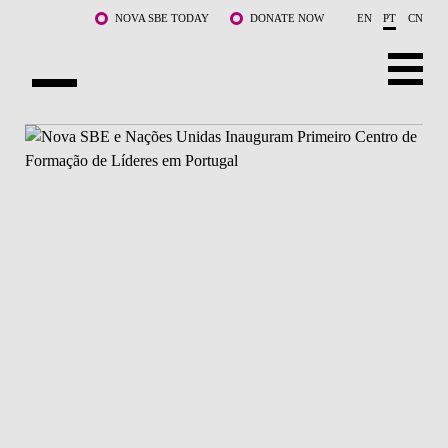
Saltar para o conteúdo principal
NOVA SBE TODAY
DONATE NOW
EN
PT
CN
SOBRE NÓS
CURSOS
DOCENTES E INVESTIGAÇÃO
COMUNIDADE
LIFE AT NOVA SBE
WHAT'S HAPPENING