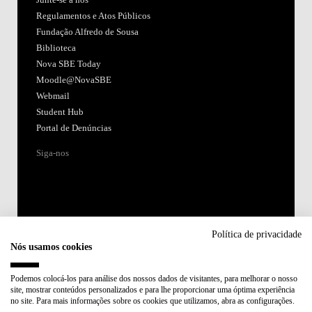
Regulamentos e Atos Públicos
Fundação Alfredo de Sousa
Biblioteca
Nova SBE Today
Moodle@NovaSBE
Webmail
Student Hub
Portal de Denúncias
Siga-nos
Política de privacidade
Nós usamos cookies
Acreditações:
Podemos colocá-los para análise dos nossos dados de visitantes, para melhorar o nosso
site, mostrar conteúdos personalizados e para lhe proporcionar uma óptima experiência
Membro de:
no site. Para mais informações sobre os cookies que utilizamos, abra as configurações.