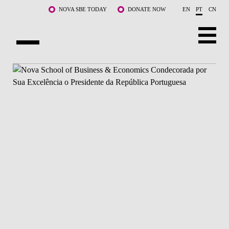
Saltar para o conteúdo principal
NOVA SBE TODAY
DONATE NOW
EN
PT
CN
SOBRE NÓS
CURSOS
DOCENTES E INVESTIGAÇÃO
COMUNIDADE
LIFE AT NOVA SBE
WHAT'S HAPPENING