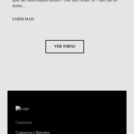
qual são selecionados alunos – este ano foram 56 – que não só
detêm...
SABER MAIS
VER TODAS
Contactos
Contactos e Direções