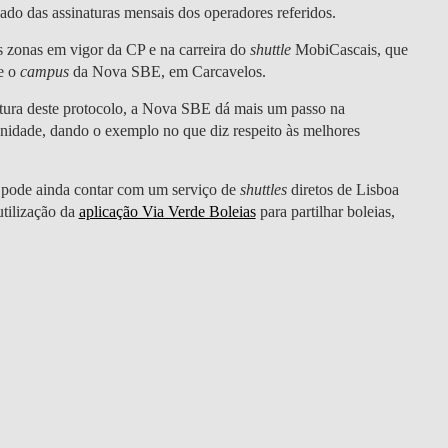
DOUBLE DEGREES
do das assinaturas mensais dos operadores referidos.
as zonas em vigor da CP e na carreira do
shuttle
MobiCascais, que
DIREITO & GESTÃO
 e o
campus
da Nova SBE, em Carcavelos.
DIREITO E ECONOMIA
ura deste protocolo, a Nova SBE dá mais um passo na
DO MAR
unidade, dando o exemplo no que diz respeito às melhores
DUAL DEGREE NYU
pode ainda contar com um serviço de
shuttles
diretos de Lisboa
utilização da
aplicação Via Verde Boleias
para partilhar boleias,