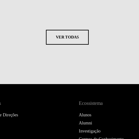
VER TODAS
s
Ecossistema
e Direções
Alunos
Alumni
Investigação