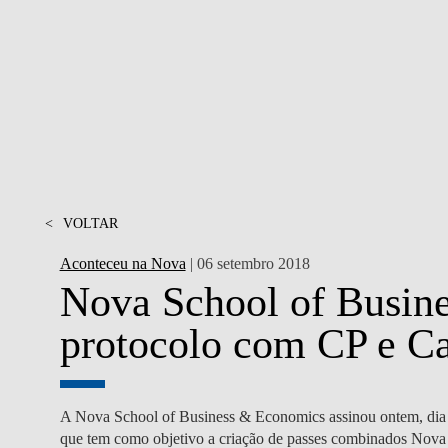
MESTRADOS EXECUTIVOS
DIVERSIDADE, EQUIDADE E
L
INCLUSÃO
LISBON MBA
E
PROJETOS PARA UM
PROGRAMAS DE
FUTURO MELHOR
INTERCÂMBIO
R
MODELO DE GOVERNO
ESCOLAS DE VERÃO
JUNTE-SE A NÓS
<
VOLTAR
FORMAÇÃO DE
EXECUTIVOS
Aconteceu na Nova
| 06 setembro 2018
CONTACTOS
Nova School of Busin
protocolo com CP e C
A Nova School of Business & Economics assinou ontem, dia 
que tem como objetivo a criação de passes combinados Nova 