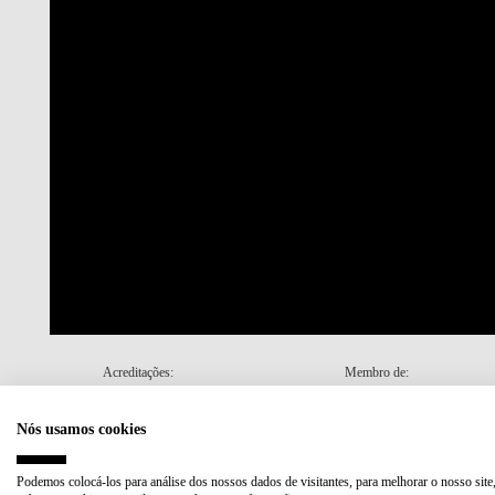
Acreditações:
Membro de:
Nós usamos cookies
Plano de Recuperação e Resiliência (PRR)
Podemos colocá-los para análise dos nossos dados de visitantes, para melhorar o nosso site