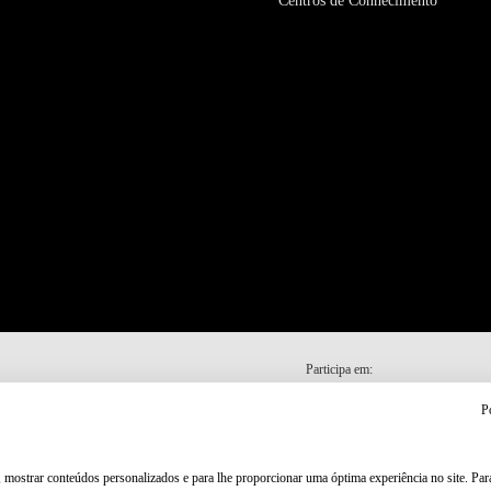
Centros de Conhecimento
Participa em:
P
, mostrar conteúdos personalizados e para lhe proporcionar uma óptima experiência no site. Pa