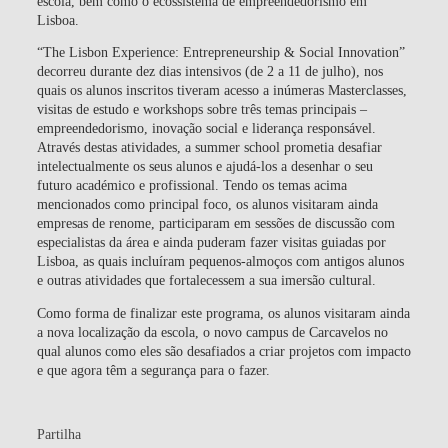
escola, bem como o ecossistema de empreendedorismo em
Lisboa.
“The Lisbon Experience: Entrepreneurship & Social Innovation”
decorreu durante dez dias intensivos (de 2 a 11 de julho), nos
quais os alunos inscritos tiveram acesso a inúmeras Masterclasses,
visitas de estudo e workshops sobre três temas principais –
empreendedorismo, inovação social e liderança responsável.
Através destas atividades, a summer school prometia desafiar
intelectualmente os seus alunos e ajudá-los a desenhar o seu
futuro académico e profissional. Tendo os temas acima
mencionados como principal foco, os alunos visitaram ainda
empresas de renome, participaram em sessões de discussão com
especialistas da área e ainda puderam fazer visitas guiadas por
Lisboa, as quais incluíram pequenos-almoços com antigos alunos
e outras atividades que fortalecessem a sua imersão cultural.
Como forma de finalizar este programa, os alunos visitaram ainda
a nova localização da escola, o novo campus de Carcavelos no
qual alunos como eles são desafiados a criar projetos com impacto
e que agora têm a segurança para o fazer.
Partilha