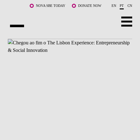
Saltar para o conteúdo principal
NOVA SBE TODAY
DONATE NOW
EN
PT
CN
SOBRE NÓS
CURSOS
DOCENTES E INVESTIGAÇÃO
COMUNIDADE
LIFE AT NOVA SBE
WHAT'S HAPPENING