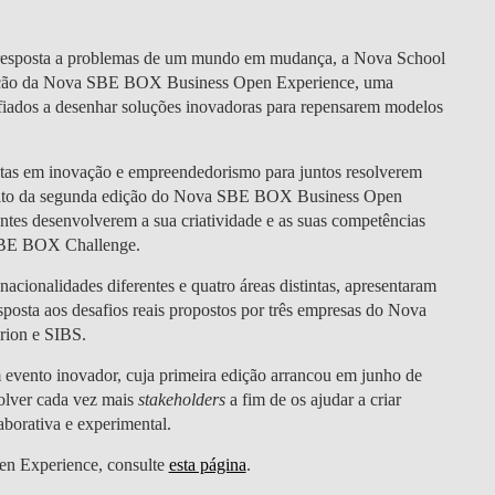
DOUBLE DEGREES
DIREITO & GESTÃO
r resposta a problemas de um mundo em mudança, a Nova School
ição da Nova SBE BOX Business Open Experience, uma
fiados a desenhar soluções inovadoras para repensarem modelos
DIREITO E ECONOMIA
DO MAR
stas em inovação e empreendedorismo para juntos resolverem
DUAL DEGREE NYU
mbito da segunda edição do Nova SBE BOX Business Open
ntes desenvolverem a sua criatividade e as suas competências
 SBE BOX Challenge.
acionalidades diferentes e quatro áreas distintas, apresentaram
posta aos desafios reais propostos por três empresas do Nova
rion e SIBS.
ento inovador, cuja primeira edição arrancou em junho de
olver cada vez mais
stakeholders
a fim de os ajudar a criar
borativa e experimental.
n Experience, consulte
esta página
.