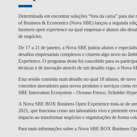
Determinada em encontrar soluções “fora da caixa” para da
of Business & Economics (Nova SBE) lançou a segunda ed
business open experience
na qual empresas e alunos são desa
de negócios.
De 17 a 21 de janeiro, a Nova SBE juntou alunos e especiali
desafios empresariais complexos e criarem algo novo no â
Experience. O programa desta foi concebido para os participa
técnicas e de inovação através de um desafio cego, o Nova
Esta sessão consistia num desafio no qual 18 alunos, de nove n
conceitos inovadores para novos produtos e serviços como res
SBE Innovation Ecosystem – Oceano Fresco, Schréder Hype
A Nova SBE BOX Business Open Experience trata-se de um ev
2021, que funciona como um laboratório vivo e pretende env
impacto ao transformar negócios e organizações de forma cola
Para mais informações sobre a Nova SBE BOX Business Ope