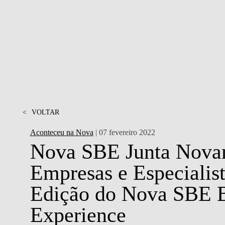
MESTRADOS EXECUTIVOS
DIVERSIDADE, EQUIDADE E
L
INCLUSÃO
LISBON MBA
E
PROJETOS PARA UM
PROGRAMAS DE
FUTURO MELHOR
INTERCÂMBIO
R
MODELO DE GOVERNO
ESCOLAS DE VERÃO
JUNTE-SE A NÓS
<
VOLTAR
FORMAÇÃO DE
EXECUTIVOS
Aconteceu na Nova
| 07 fevereiro 2022
CONTACTOS
Nova SBE Junta Nova
Empresas e Especialis
Edição do Nova SBE 
Experience