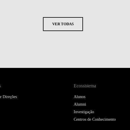
VER TODAS
s
Ecossistema
e Direções
Alunos
Alumni
Investigação
Centros de Conhecimento