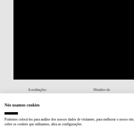
Acreditações:
Membro de:
Nós usamos cookies
Plano de Recuperação e Resiliência (PRR)
Podemos colocá-los para análise dos nossos dados de visitantes, para melhorar o nosso site
sobre os cookies que utilizamos, abra as configurações.