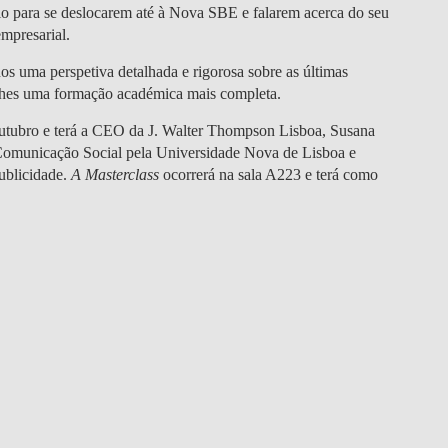
DOUBLE DEGREES
gio para se deslocarem até à Nova SBE e falarem acerca do seu
mpresarial.
DIREITO & GESTÃO
s uma perspetiva detalhada e rigorosa sobre as últimas
a-lhes uma formação académica mais completa.
DIREITO E ECONOMIA
DO MAR
outubro
e terá a
CEO da J. Walter Thompson Lisboa
,
Susana
Comunicação Social pela Universidade Nova de Lisboa e
DUAL DEGREE NYU
ublicidade.
A Masterclass
ocorrerá na
sala A223
e terá como