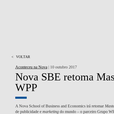
MESTRADOS EXECUTIVOS
DIVERSIDADE, EQUIDADE E
L
INCLUSÃO
LISBON MBA
E
PROJETOS PARA UM
PROGRAMAS DE
FUTURO MELHOR
INTERCÂMBIO
R
MODELO DE GOVERNO
ESCOLAS DE VERÃO
JUNTE-SE A NÓS
<
VOLTAR
FORMAÇÃO DE
EXECUTIVOS
Aconteceu na Nova
| 10 outubro 2017
CONTACTOS
Nova SBE retoma Mast
WPP
A Nova School of Business and Economics irá retomar
Maste
de publicidade e
marketing
do mundo – o parceiro Grupo WPP