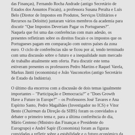
das Finanças), Fernando Rocha Andrade (antigo Secretário de
Estados dos Assuntos Fiscais), a professora Susana Peralta e Luís
Belo (Diretor de Impostos em Produtos, Serviços Utilitários e
Recursos na Deloitte) juntaram vários membros da academia para
discutir “Que Impostos Deveriam Pagar os Portugueses?”.
Naquela que foi uma das conferências com mais adesão, os
presentes refletiram sobre os direitos fiscais e os impostos que os
Portugueses pagam em comparação com outros países da zona
euro. O ciclo de conferências não se ficou por aí, tendo terminado
com uma discussão sobre o futuro e a inequalidade num mercado
de trabalho atualmente sem oferta. Para discutir este tema
estiveram presentes os professores Pedro Martins e Raquel Varela,
Markus Jäntti (economista) e João Vasconcelos (antigo Secretário
de Estado da Indústria).
O último dia encerrou com a discussão de dois temas igualmente
importantes – “Participação e Democracia?” e “Does Growth
Have a Future in Europe?” – os Professores José Tavares e Ana
Espírito Santo, Pedro Magalhães (Investigador no ICS) e Vítor
Bento (
Chairman
da Direção da SIBS) foram os convidados a
debater o primeiro tema e, para a última conferência do dia,
Mário Centeno (Ministro das Finanças e Presidente do
Eurogrupo) e André Sapir (Economista) foram as figuras
convidadas a refletir sobre a estabilidade e o futuro económico da