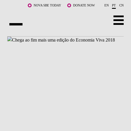
Saltar para o conteúdo principal
NOVA SBE TODAY
DONATE NOW
EN
PT
CN
SOBRE NÓS
CURSOS
DOCENTES E INVESTIGAÇÃO
COMUNIDADE
LIFE AT NOVA SBE
WHAT'S HAPPENING