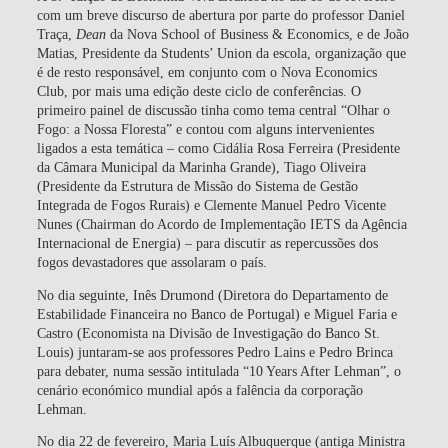
com um breve discurso de abertura por parte do professor Daniel
Traça,
Dean
da Nova School of Business & Economics, e de João
Matias, Presidente da Students’ Union da escola, organização que
é de resto responsável, em conjunto com o Nova Economics
Club, por mais uma edição deste ciclo de conferências. O
primeiro painel de discussão tinha como tema central “Olhar o
Fogo: a Nossa Floresta” e contou com alguns intervenientes
ligados a esta temática – como Cidália Rosa Ferreira (Presidente
da Câmara Municipal da Marinha Grande), Tiago Oliveira
(Presidente da Estrutura de Missão do Sistema de Gestão
Integrada de Fogos Rurais) e Clemente Manuel Pedro Vicente
Nunes (Chairman do Acordo de Implementação IETS da Agência
Internacional de Energia) – para discutir as repercussões dos
fogos devastadores que assolaram o país.
No dia seguinte, Inês Drumond (Diretora do Departamento de
Estabilidade Financeira no Banco de Portugal) e Miguel Faria e
Castro (Economista na Divisão de Investigação do Banco St.
Louis) juntaram-se aos professores Pedro Lains e Pedro Brinca
para debater, numa sessão intitulada “10 Years After Lehman”, o
cenário económico mundial após a falência da corporação
Lehman.
No dia 22 de fevereiro, Maria Luís Albuquerque (antiga Ministra