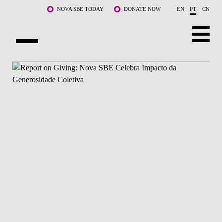
Saltar para o conteúdo principal
NOVA SBE TODAY
DONATE NOW
EN
PT
CN
SOBRE NÓS
CURSOS
DOCENTES E INVESTIGAÇÃO
COMUNIDADE
LIFE AT NOVA SBE
WHAT'S HAPPENING