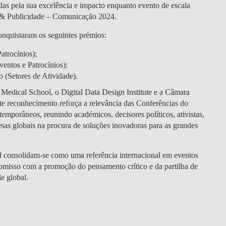
DOUBLE DEGREES
as pela sua excelência e impacto enquanto evento de escala
os & Publicidade – Comunicação 2024.
DIREITO & GESTÃO
onquistaram os seguintes prémios:
DIREITO E ECONOMIA
atrocínios);
DO MAR
entos e Patrocínios);
 (Setores de Atividade).
DUAL DEGREE NYU
dical School, o Digital Data Design Institute e a Câmara
e reconhecimento reforça a relevância das Conferências do
emporâneos, reunindo académicos, decisores políticos, ativistas,
esas globais na procura de soluções inovadoras para as grandes
l consolidam-se como uma referência internacional em eventos
omisso com a promoção do pensamento crítico e da partilha de
e global.