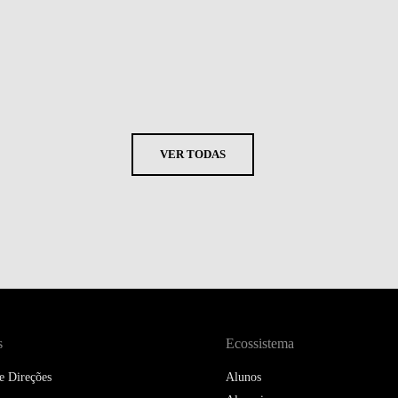
VER TODAS
s
Ecossistema
e Direções
Alunos