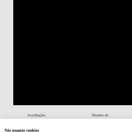
Acreditações:
Membro de:
Nós usamos cookies
Plano de Recuperação e Resiliência (PRR)