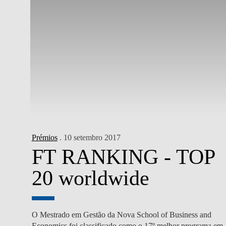
Prémios
. 10 setembro 2017
FT RANKING - TOP
20 worldwide
O Mestrado em Gestão da Nova School of Business and
Economics foi classificado como o 17º melhor programa em