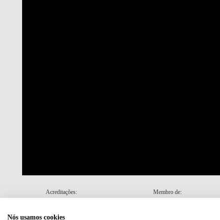
Acreditações:
Membro de:
Nós usamos cookies
Plano de Recuperação e Resiliência (PRR)