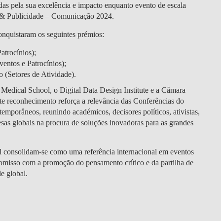
DOUBLE DEGREES
as pela sua excelência e impacto enquanto evento de escala
os & Publicidade – Comunicação 2024.
DIREITO & GESTÃO
onquistaram os seguintes prémios:
DIREITO E ECONOMIA
atrocínios);
DO MAR
entos e Patrocínios);
 (Setores de Atividade).
DUAL DEGREE NYU
dical School, o Digital Data Design Institute e a Câmara
e reconhecimento reforça a relevância das Conferências do
emporâneos, reunindo académicos, decisores políticos, ativistas,
esas globais na procura de soluções inovadoras para as grandes
l consolidam-se como uma referência internacional em eventos
omisso com a promoção do pensamento crítico e da partilha de
e global.