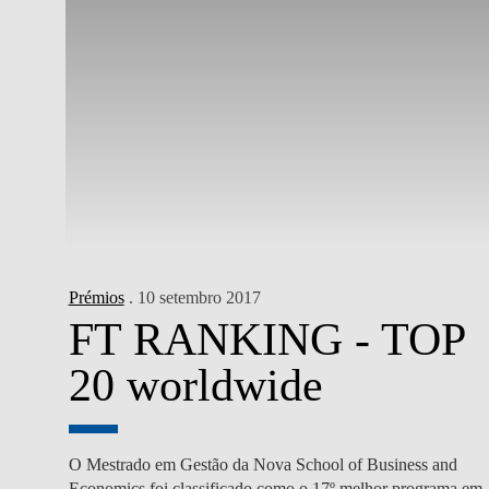
Prémios
. 10 setembro 2017
FT RANKING - TOP
20 worldwide
O Mestrado em Gestão da Nova School of Business and
Economics foi classificado como o 17º melhor programa em