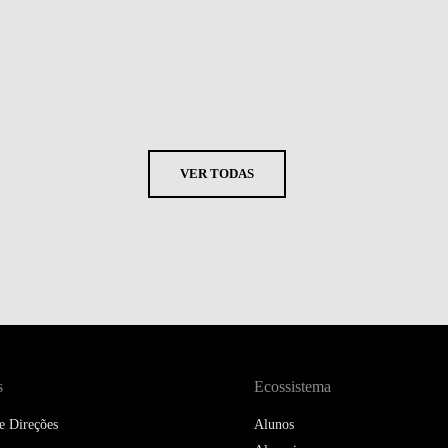
VER TODAS
s
Ecossistema
e Direções
Alunos