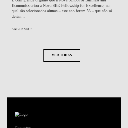
É com grande orgulho que a Nova School of Business and
Economics criou a Nova SBE Fellowship for Excellence, na
qual são selecionados alunos – este ano foram 56 – que não só
detêm...
SABER MAIS
VER TODAS
Contactos