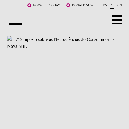
Saltar para o conteúdo principal
NOVA SBE TODAY
DONATE NOW
EN
PT
CN
SOBRE NÓS
CURSOS
DOCENTES E INVESTIGAÇÃO
COMUNIDADE
LIFE AT NOVA SBE
WHAT'S HAPPENING