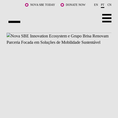
Saltar para o conteúdo principal
NOVA SBE TODAY
DONATE NOW
EN
PT
CN
SOBRE NÓS
CURSOS
DOCENTES E INVESTIGAÇÃO
COMUNIDADE
LIFE AT NOVA SBE
WHAT'S HAPPENING