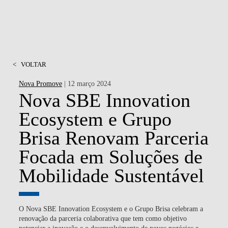
<
VOLTAR
Nova Promove
| 12 março 2024
Nova SBE Innovation
Ecosystem e Grupo
Brisa Renovam Parceria
Focada em Soluções de
Mobilidade Sustentável
O
Nova SBE Innovation Ecosystem
e o
Grupo Brisa
celebram a
renovação da parceria colaborativa que tem como objetivo
potenciar a
inovação e o desenvolvimento de novos negócios e