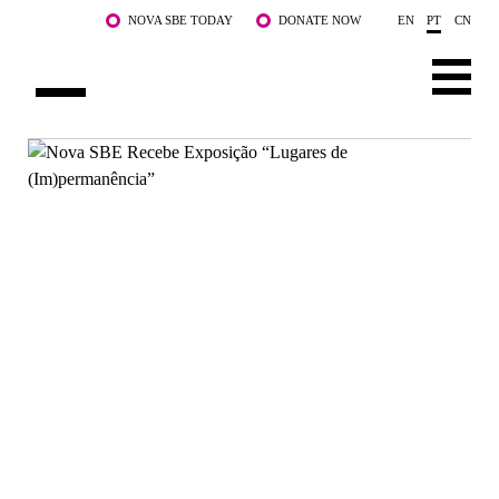
Saltar para o conteúdo principal
NOVA SBE TODAY
DONATE NOW
EN
PT
CN
SOBRE NÓS
CURSOS
DOCENTES E INVESTIGAÇÃO
COMUNIDADE
LIFE AT NOVA SBE
WHAT'S HAPPENING