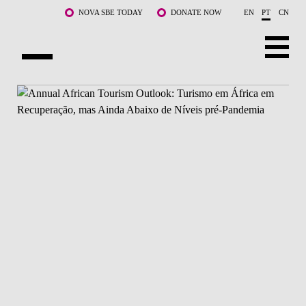
Saltar para o conteúdo principal
NOVA SBE TODAY
DONATE NOW
EN
PT
CN
SOBRE NÓS
CURSOS
DOCENTES E INVESTIGAÇÃO
COMUNIDADE
LIFE AT NOVA SBE
WHAT'S HAPPENING