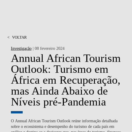
<
VOLTAR
Investigação
| 08 fevereiro 2024
Annual African Tourism
Outlook: Turismo em
África em Recuperação,
mas Ainda Abaixo de
Níveis pré-Pandemia
O
Annual African Tourism Outlook
reúne informação detalhada
sobre o ecossistema e desempenho do turismo de cada país em
análise e destina-se a decisores que, nas áreas do turismo, finanças