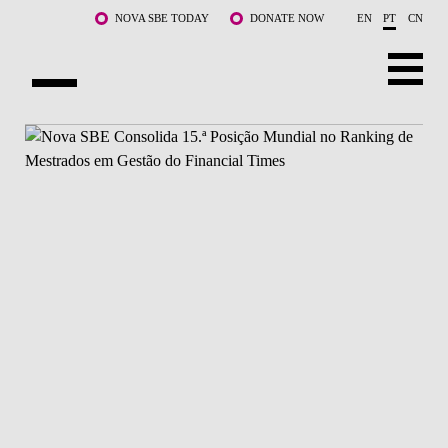
Saltar para o conteúdo principal
NOVA SBE TODAY
DONATE NOW
EN
PT
CN
SOBRE NÓS
CURSOS
DOCENTES E INVESTIGAÇÃO
COMUNIDADE
LIFE AT NOVA SBE
WHAT'S HAPPENING