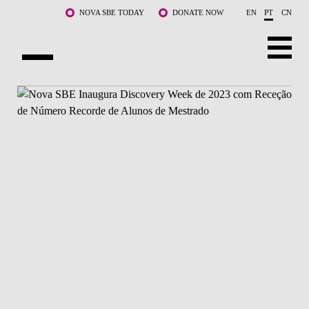
Saltar para o conteúdo principal
NOVA SBE TODAY
DONATE NOW
EN
PT
CN
SOBRE NÓS
CURSOS
DOCENTES E INVESTIGAÇÃO
COMUNIDADE
LIFE AT NOVA SBE
WHAT'S HAPPENING