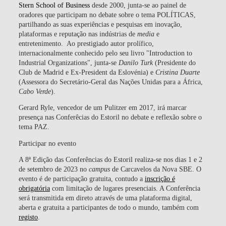
Stern School of Business
desde 2000, junta-se ao painel de
oradores que participam no debate sobre o tema
POLÍTICAS
,
partilhando as suas experiências e pesquisas em inovação,
plataformas e reputação nas indústrias de
media
e
entretenimento. Ao prestigiado autor prolífico,
internacionalmente conhecido pelo seu livro "Introduction to
Industrial Organizations", junta-se
Danilo Turk
(Presidente do
Club de Madrid e Ex-President da Eslovénia) e
Cristina Duarte
(Assessora do Secretário-Geral das Nações Unidas para a África,
Cabo Verde
).
Gerard Ryle
, vencedor de um Pulitzer em 2017, irá marcar
presença nas
Conferêcias do Estoril
no debate e reflexão sobre o
tema
PAZ
.
Participar no evento
A 8ª Edição das Conferências do Estoril realiza-se nos dias 1 e 2
de setembro de 2023 no
campus
de Carcavelos da Nova SBE. O
evento é de participação gratuita, contudo a
inscrição é
obrigatória
com limitação de lugares presenciais. A Conferência
será transmitida em direto através de uma plataforma digital,
aberta e gratuita a participantes de todo o mundo, também com
registo
.