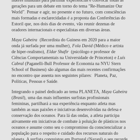
gerações para um debate em torno do tema
“Re-Humanize Our
World”
. Pensar e agir, no presente e no futuro, com consciências
mais formadas e esclarecidadas é a proposta das
Conferências do
Estoril
que, nos dois dias de evento, vão reunir dezenas de
oradores internacionais e especialistas em diversas áreas.
Maya Gabeira
(Recordista do Guiness em 2020 para a maior
onda já surfada por uma mulher),
Fola David
(Médico e artista
de hiper-realismo),
Eldar Shafir
(psicólogo e professor de
Ciências Comportamentais na Universidade de Princeton) e
Luís
Cabral
(Paganelli-Bull Professor de Economia na NYU Stern
School of Business) são algumas das mais recentes confirmações
no encontro que assenta nos seguintes pilares: Planeta, Paz,
Políticas, Pessoas e Saúde.
Integrando o painel dedicado ao tema
PLANETA
,
Maya Gabeira
(
Brasil
), uma das mais influentes surfistas profissionais
femininas, partilhará a sua experiência enquanto atleta mas
também as suas paixões e iniciativas desenvolvidas na defesa e
conservação dos oceanos. Para lá das ondas, a atleta participa
ativamente em iniciativas de combate à poluição de plásticos nos
oceanos e assume como seu o compromisso da consciencializar a
população para o respeito e cuidado dos recursos naturais do
planeta. A surfista conquistou em Portugal (Nazaré) o seu recorde