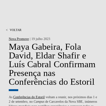
<
VOLTAR
Nova Promove
| 19 julho 2023
Maya Gabeira, Fola
David, Eldar Shafir e
Luís Cabral Confirmam
Presença nas
Conferências do Estoril
As
Conferências do Estoril
voltam a reunir, nos próximos dias
1 e
2 de setembro
, no
Campus
de Carcavelos da Nova SBE, inúmeros
líderes mundiais para partilhar experiências e convocar todas as