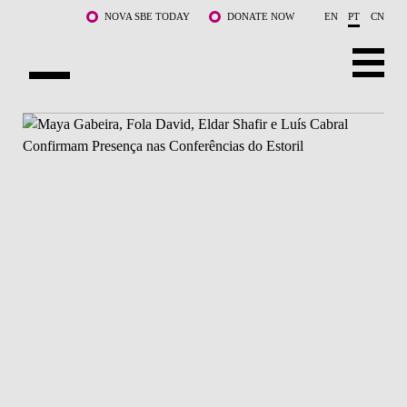
Saltar para o conteúdo principal
NOVA SBE TODAY
DONATE NOW
EN
PT
CN
SOBRE NÓS
CURSOS
DOCENTES E INVESTIGAÇÃO
COMUNIDADE
LIFE AT NOVA SBE
WHAT'S HAPPENING