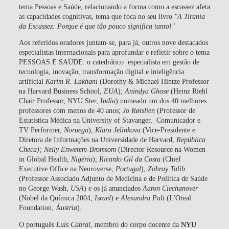
tema Pessoas e Saúde, relacionando a forma como a escassez afeta
as capacidades cognitivas, tema que foca no seu livro
"A Tirania
da Escassez: Porque é que tão pouco significa tanto!"
Aos referidos oradores juntam-se, para já, outros nove destacados
especialistas internacionais para aprofundar e refletir sobre o tema
PESSOAS E SAÚDE
: o catedrático especialista em gestão de
tecnologia, inovação, transformação digital e inteligência
artificial
Karim R. Lakhani
(Dorothy & Michael Hintze Professor
na Harvard Business School,
EUA
);
Anindya Ghose
(Heinz Riehl
Chair Professor, NYU Ster,
India
) nomeado um dos 40 melhores
professores com menos de 40 anos;
Jo Røislien
(Professor de
Estatistica Médica na University of Stavanger, Comunicador e
TV Performer,
Noruega
);
Klara Jelinkova
(Vice-Presidente e
Diretora de Informações na Universidade de Harvard,
República
Checa);
Nelly Enwerem-Bromsom
(Director Resource na Women
in Global Health,
Nigéria
);
Ricardo Gil da Costa
(Chief
Executive Office na Neuroverse,
Portugal
),
Zohray Talib
(Professor Associado Adjunto de Medicina e de Política de Saúde
no George Wash,
USA
) e os já anunciados
Aaron Ciechanover
(Nobel da Química 2004,
Israel
) e
Alexandra Palt
(L'Oreal
Foundation, Á
ustria
).
O português
Luís Cabral
, membro do corpo docente da
NYU