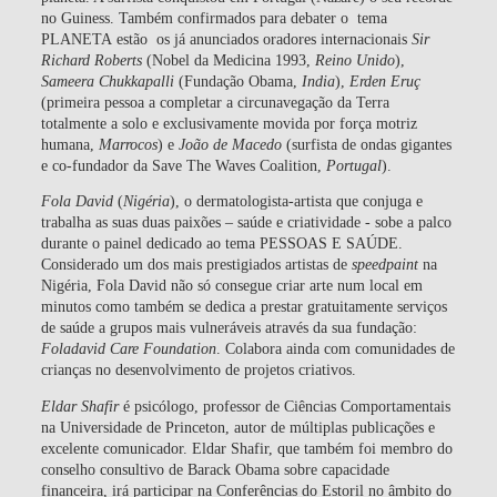
no Guiness. Também confirmados para debater o tema
PLANETA
estão os já anunciados oradores internacionais
Sir
Richard Roberts
(Nobel da Medicina 1993,
Reino Unido
),
Sameera Chukkapalli
(Fundação Obama,
India
),
Erden Eruç
(primeira pessoa a completar a circunavegação da Terra
totalmente a solo e exclusivamente movida por força motriz
humana,
Marrocos
) e
João de Macedo
(surfista de ondas gigantes
e co-fundador da Save The Waves Coalition,
Portugal
).
Fola David
(
Nigéria
), o dermatologista-artista que conjuga e
trabalha as suas duas paixões – saúde e criatividade - sobe a palco
durante o painel dedicado ao tema
PESSOAS E SAÚDE
.
Considerado um dos mais prestigiados artistas de
speedpaint
na
Nigéria, Fola David não só consegue criar arte num local em
minutos como também se dedica a prestar gratuitamente serviços
de saúde a grupos mais vulneráveis através da sua fundação:
Foladavid Care Foundation
. Colabora ainda com comunidades de
crianças no desenvolvimento de projetos criativos.
Eldar Shafir
é psicólogo, professor de Ciências Comportamentais
na Universidade de Princeton, autor de múltiplas publicações e
excelente comunicador. Eldar Shafir, que também foi membro do
conselho consultivo de Barack Obama sobre capacidade
financeira, irá participar na Conferências do Estoril no âmbito do